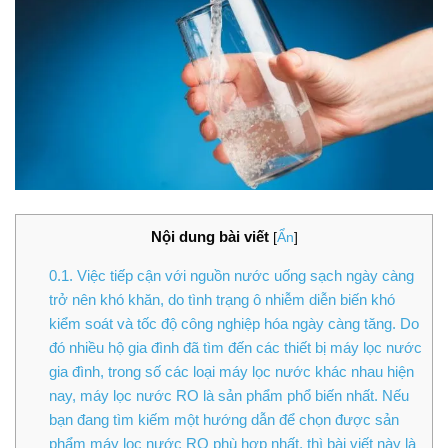
Nội dung bài viết
[
Ẩn
]
0.1.
Việc tiếp cận với nguồn nước uống sạch ngày càng
trở nên khó khăn, do tình trạng ô nhiễm diễn biến khó
kiểm soát và tốc độ công nghiệp hóa ngày càng tăng. Do
đó nhiều hộ gia đình đã tìm đến các thiết bị máy lọc nước
gia đình, trong số các loại máy lọc nước khác nhau hiện
nay, máy lọc nước RO là sản phẩm phổ biến nhất. Nếu
bạn đang tìm kiếm một hướng dẫn để chọn được sản
phẩm máy lọc nước RO phù hợp nhất, thì bài viết này là