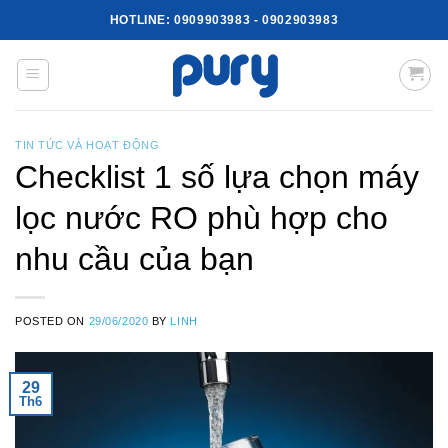
Skip
HOTLINE:
0909903983
-
0902903983
to
content
TIN TỨC VÀ HOẠT ĐỘNG
Checklist 1 số lựa chọn máy
lọc nước RO phù hợp cho
nhu cầu của bạn
POSTED ON
29/06/2020
BY
LINH
29
Th6