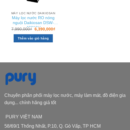
MÁY LỌC NƯỚC DAIKIOSAN
Máy lọc nước RO nóng
nguội Daikiosan DSW-
42210H
Giá
Giá
7,990,000
₫
6,390,000
₫
gốc
hiện
là:
tại
Thêm vào giỏ hàng
7,990,000₫.
là:
6,390,000₫.
Chuyên phân phối máy lọc nước, máy làm mát, đồ điện gia
dụng... chính hãng giá tốt
PURY VIỆT NAM
58/69/1 Thống Nhất, P.10, Q. Gò Vấp, TP HCM