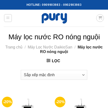
Skip
HOTLINE:
0909903983
-
0902903983
to
content
Máy lọc nước RO nóng nguội
Trang chủ
/
Máy Lọc Nước DaikioSan
/
Máy lọc nước
RO nóng nguội
LỌC
-20%
-20%