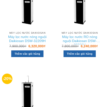
MÁY LỌC NƯỚC DAIKIOSAN
MÁY LỌC NƯỚC DAIKIOSAN
Máy lọc nước nóng nguội
Máy lọc nước RO nóng
Daikiosan DSW-32209H
nguội Daikiosan DSW-
32208H
Giá
Giá
Giá
Giá
7,900,000
₫
6,320,000
₫
7,800,000
₫
6,240,000
₫
gốc
hiện
gốc
hiện
là:
tại
là:
tại
Thêm vào giỏ hàng
Thêm vào giỏ hàng
7,900,000₫.
là:
7,800,000₫.
là:
6,320,000₫.
6,240
-20%