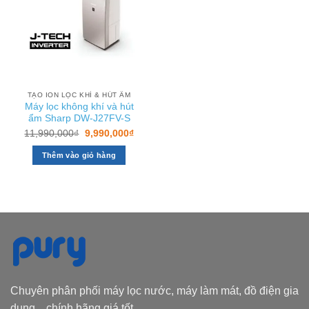
TẠO ION LỌC KHÍ & HÚT ẨM
Máy lọc không khí và hút
ẩm Sharp DW-J27FV-S
Giá
Giá
11,990,000
₫
9,990,000
₫
gốc
hiện
là:
tại
Thêm vào giỏ hàng
11,990,000₫.
là:
9,990,000₫.
Chuyên phân phối máy lọc nước, máy làm mát, đồ điện gia
dụng... chính hãng giá tốt