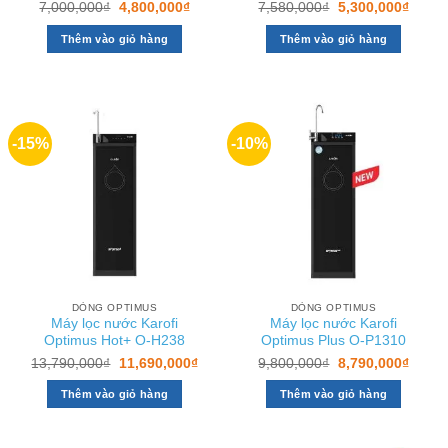
Giá
Giá
Giá
Giá
7,000,000
₫
4,800,000
₫
7,580,000
₫
5,300,000
₫
gốc
hiện
gốc
hiện
là:
tại
là:
tại
Thêm vào giỏ hàng
Thêm vào giỏ hàng
7,000,000₫.
là:
7,580,000₫.
là:
4,800,000₫.
5,300
-15%
-10%
DÒNG OPTIMUS
DÒNG OPTIMUS
Máy lọc nước Karofi
Máy lọc nước Karofi
Optimus Hot+ O-H238
Optimus Plus O-P1310
Giá
Giá
Giá
Giá
13,790,000
₫
11,690,000
₫
9,800,000
₫
8,790,000
₫
gốc
hiện
gốc
hiện
là:
tại
là:
tại
Thêm vào giỏ hàng
Thêm vào giỏ hàng
13,790,000₫.
là:
9,800,000₫.
là:
11,690,000₫.
8,790