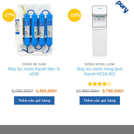
-27%
-10%
DÒNG ĐỂ GẦM
DÒNG NÓNG LẠNH
Máy lọc nước Karofi Slim S-
Máy lọc nước nóng lạnh
s038
Karofi HC18-RO
Giá
Giá
Được
Giá
Giá
6,030,000
₫
4,400,000
₫
10,900,000
₫
9,790,000
₫
gốc
hiện
gốc
hiện
xếp hạng
là:
tại
là:
tại
4.00
5
Thêm vào giỏ hàng
Thêm vào giỏ hàng
6,030,000₫.
là:
10,900,000₫.
là:
sao
4,400,000₫.
9,790