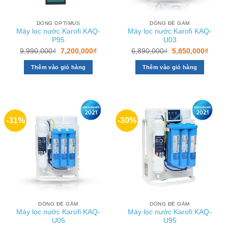
DÒNG OPTIMUS
DÒNG ĐỂ GẦM
Máy lọc nước Karofi KAQ-
Máy lọc nước Karofi KAQ-
P95
U03
Giá
Giá
Giá
Giá
9,990,000
₫
7,200,000
₫
6,890,000
₫
5,850,000
₫
gốc
hiện
gốc
hiện
là:
tại
là:
tại
Thêm vào giỏ hàng
Thêm vào giỏ hàng
9,990,000₫.
là:
6,890,000₫.
là:
7,200,000₫.
5,850
-31%
-30%
DÒNG ĐỂ GẦM
DÒNG ĐỂ GẦM
Máy lọc nước Karofi KAQ-
Máy lọc nước Karofi KAQ-
U05
U95