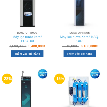
DÒNG OPTIMUS
DÒNG OPTIMUS
Máy lọc nước karofi
Máy lọc nước Karofi KAQ-
ERO100
O07
Giá
Giá
Giá
Giá
7,690,000
₫
5,400,000
₫
8,610,000
₫
6,100,000
₫
gốc
hiện
gốc
hiện
là:
tại
là:
tại
Thêm vào giỏ hàng
Thêm vào giỏ hàng
7,690,000₫.
là:
8,610,000₫.
là:
5,400,000₫.
6,100
-28%
-15%