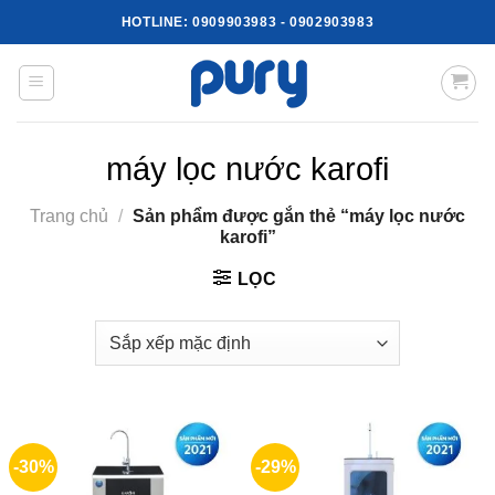
Skip
HOTLINE:
0909903983
-
0902903983
to
content
máy lọc nước karofi
Trang chủ
/
Sản phẩm được gắn thẻ “máy lọc nước
karofi”
LỌC
-30%
-29%