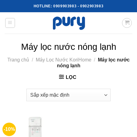
Skip
HOTLINE:
0909903983
-
0902903983
to
content
Máy lọc nước nóng lạnh
Trang chủ
/
Máy Lọc Nước KoriHome
/
Máy lọc nước
nóng lạnh
LỌC
-10%