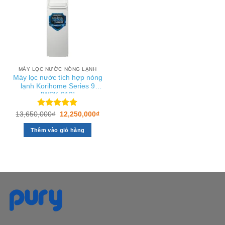
MÁY LỌC NƯỚC NÓNG LẠNH
Máy lọc nước tích hợp nóng
lạnh Korihome Series 9
[WPK-913]
Được xếp
Giá
Giá
13,650,000
₫
12,250,000
₫
gốc
hiện
hạng
5.00
là:
tại
5 sao
Thêm vào giỏ hàng
13,650,000₫.
là:
12,250,000₫.