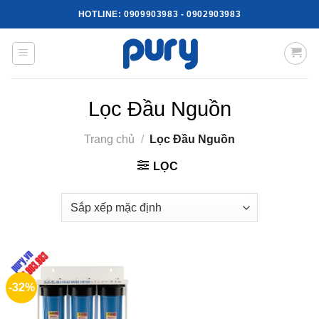
Skip
HOTLINE:
0909903983
-
0902903983
to
content
Lọc Đầu Nguồn
Trang chủ
/
Lọc Đầu Nguồn
LỌC
-32%