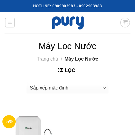
Skip
HOTLINE:
0909903983
-
0902903983
to
content
Máy Lọc Nước
Trang chủ
/
Máy Lọc Nước
LỌC
-5%