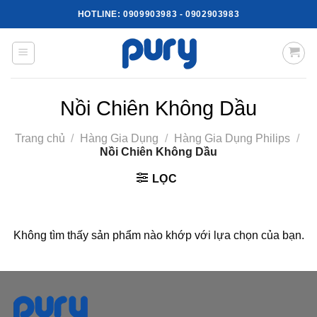
Skip
HOTLINE:
0909903983
-
0902903983
to
content
Nồi Chiên Không Dầu
Trang chủ
/
Hàng Gia Dụng
/
Hàng Gia Dụng Philips
/
Nồi Chiên Không Dầu
LỌC
Không tìm thấy sản phẩm nào khớp với lựa chọn của bạn.