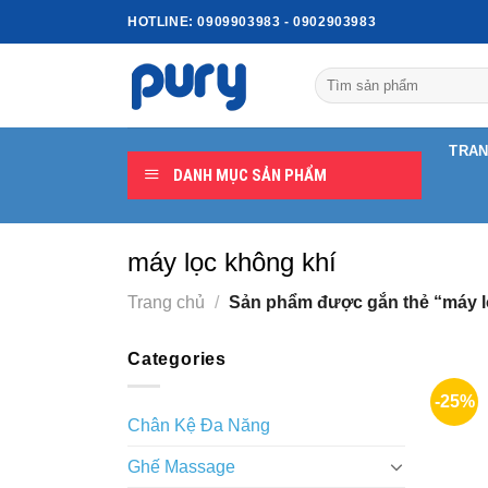
Skip
HOTLINE:
0909903983
-
0902903983
to
content
Tìm
kiếm:
TRAN
DANH MỤC SẢN PHẨM
máy lọc không khí
Trang chủ
/
Sản phẩm được gắn thẻ “máy l
Categories
-25%
Chân Kệ Đa Năng
Ghế Massage