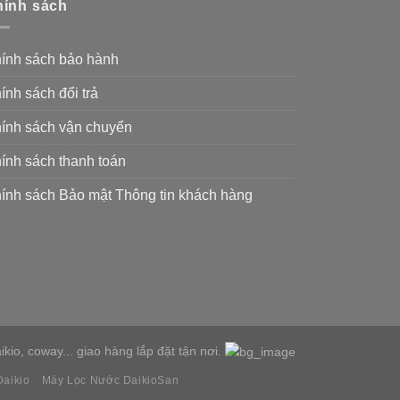
ính sách
ính sách bảo hành
ính sách đổi trả
ính sách vận chuyển
ính sách thanh toán
ính sách Bảo mật Thông tin khách hàng
io, coway... giao hàng lắp đặt tận nơi.
aikio
Máy Lọc Nước DaikioSan