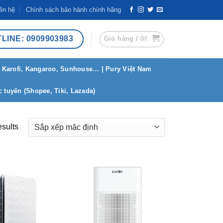
ên hệ
Chính sách bảo hành chính hãng
LINE: 0909903983
Giỏ hàng /
0
₫
 Karofi, Kangaroo, Sunhouse… | Pury Việt Nam
 tuyến (Shopee, Tiki, Lazada)
esults