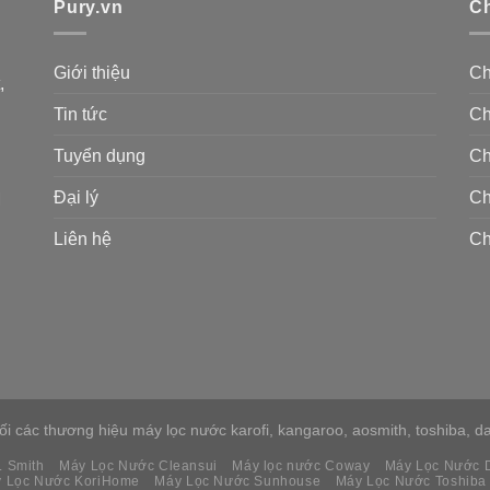
Pury.vn
Ch
Giới thiệu
Ch
,
Tin tức
Ch
Tuyển dụng
Ch
Đại lý
Ch
M
Liên hệ
Ch
 các thương hiệu máy lọc nước karofi, kangaroo, aosmith, toshiba, daik
. Smith
Máy Lọc Nước Cleansui
Máy lọc nước Coway
Máy Lọc Nước D
 Lọc Nước KoriHome
Máy Lọc Nước Sunhouse
Máy Lọc Nước Toshiba