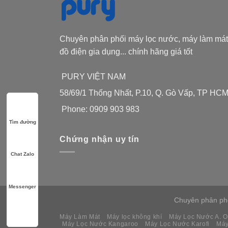
Chuyên phân phối máy lọc nước, máy làm mát
đồ điện gia dụng... chính hãng giá tốt
PURY VIỆT NAM
58/69/1 Thống Nhất, P.10, Q. Gò Vấp, TP HC
Phone: 0909 903 983
Tìm đường
Chứng nhận uy tín
Chat Zalo
Messenger
Chuyên phân phối
Máy Làm Mát
Máy lọc không khí
Máy Lọc Nước A. O
Máy Lọc Nước Kangaroo
Máy Lọc Nước Karofi
Máy