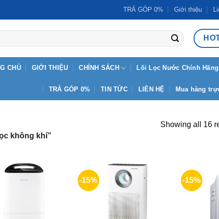
TRẢ GÓP 0%
Giới thiệu
Li
HOT
G CHỦ
GIỚI THIỆU
CHÍNH SÁCH
Lõi Lọc Nước Chính Hãng
TRẢ GÓP 0%
TIN TỨC
LIÊN HỆ
Mua hàng trực
Showing all 16 r
ọc không khí”
-15%
-15%