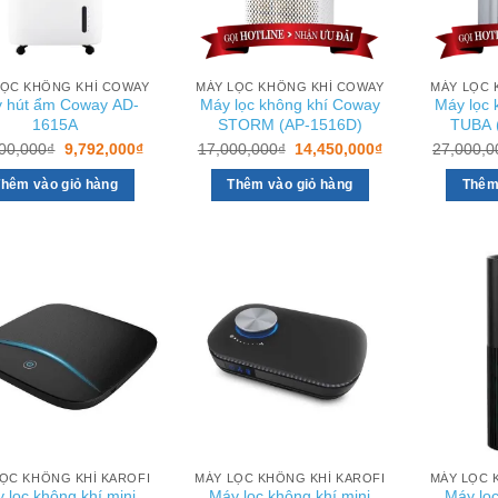
LỌC KHÔNG KHÍ COWAY
MÁY LỌC KHÔNG KHÍ COWAY
MÁY LỌC 
 hút ẩm Coway AD-
Máy lọc không khí Coway
Máy lọc 
1615A
STORM (AP-1516D)
TUBA 
Giá
Giá
Giá
Giá
00,000
₫
9,792,000
₫
17,000,000
₫
14,450,000
₫
27,000,0
gốc
hiện
gốc
hiện
là:
tại
là:
tại
hêm vào giỏ hàng
Thêm vào giỏ hàng
Thêm
13,000,000₫.
là:
17,000,000₫.
là:
9,792,000₫.
14,450,000₫.
ỌC KHÔNG KHÍ KAROFI
MÁY LỌC KHÔNG KHÍ KAROFI
MÁY LỌC 
 lọc không khí mini
Máy lọc không khí mini
Máy lọc