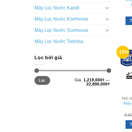
Máy Lọc Nước Karofi
Máy Lọc Nước KoriHome
T
Máy Lọc Nước Sunhouse
Máy Lọc Nước Toshiba
-15%
Lọc bởi giá
Giá
Giá
Giá:
1,219,000₫
—
Lọc
tối
tối
22,890,000₫
thiểu
đa
Máy 
8,6
T