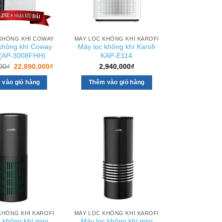
KHÔNG KHÍ COWAY
MÁY LỌC KHÔNG KHÍ KAROFI
không khí Coway
Máy lọc không khí Karofi
(AP-3008FHH)
KAP-E114
Giá
Giá
00
₫
22,890,000
₫
2,940,000
₫
gốc
hiện
là:
tại
 vào giỏ hàng
Thêm vào giỏ hàng
27,000,000₫.
là:
22,890,000₫.
KHÔNG KHÍ KAROFI
MÁY LỌC KHÔNG KHÍ KAROFI
 không khí mini
Máy lọc không khí mini