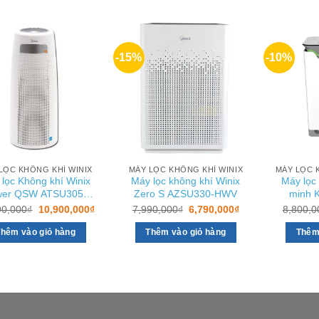
-15%
-10%
LỌC KHÔNG KHÍ WINIX
MÁY LỌC KHÔNG KHÍ WINIX
MÁY LỌC 
lọc Không khí Winix
Máy lọc không khí Winix
Máy lọc
wer QSW ATSU305-
Zero S AZSU330-HWV
minh K
HWV
Giá
Giá
Giá
Giá
90,000
₫
10,900,000
₫
7,990,000
₫
6,790,000
₫
8,800,0
gốc
hiện
gốc
hiện
là:
tại
là:
tại
hêm vào giỏ hàng
Thêm vào giỏ hàng
Thêm
12,990,000₫.
là:
7,990,000₫.
là:
10,900,000₫.
6,790,000₫.