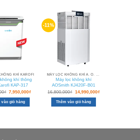
-11%
KHÔNG KHÍ KAROFI
MÁY LỌC KHÔNG KHÍ A. O. SMITH
 không khí thông
Máy lọc không khí
arofi KAP-317
AOSmith KJ420F-B01
Giá
Giá
Giá
Giá
00
₫
7,950,000
₫
16,800,000
₫
14,990,000
₫
gốc
hiện
gốc
hiện
là:
tại
là:
tại
 vào giỏ hàng
Thêm vào giỏ hàng
8,800,000₫.
là:
16,800,000₫.
là:
7,950,000₫.
14,990,000₫.