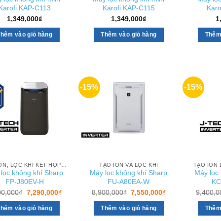
Karofi KAP-C113
Karofi KAP-C115
Karo
1,349,000
₫
1,349,000
₫
1
hêm vào giỏ hàng
Thêm vào giỏ hàng
Thêm
-15%
-15%
TẠO ION, LỌC KHÍ KẾT HỢP AIOT
TẠO ION VÀ LỌC KHÍ
TẠO ION 
lọc không khí Sharp
Máy lọc không khí Sharp
Máy lọc
FP-J80EV-H
FU-A80EA-W
KC
Giá
Giá
Giá
Giá
00,000
₫
7,290,000
₫
8,900,000
₫
7,550,000
₫
9,400,0
gốc
hiện
gốc
hiện
là:
tại
là:
tại
hêm vào giỏ hàng
Thêm vào giỏ hàng
Thêm
8,600,000₫.
là:
8,900,000₫.
là:
7,290,000₫.
7,550,000₫.