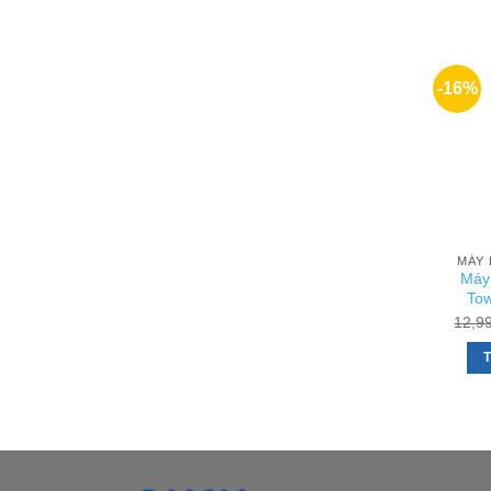
-16%
MÁY 
Máy 
To
12,9
T