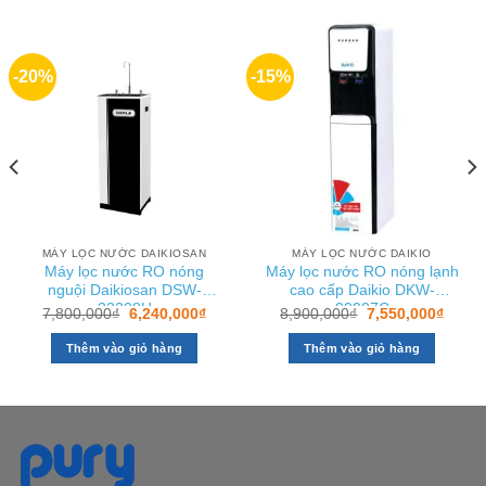
-20%
-15%
MÁY LỌC NƯỚC DAIKIOSAN
MÁY LỌC NƯỚC DAIKIO
Máy lọc nước RO nóng
Máy lọc nước RO nóng lạnh
nguội Daikiosan DSW-
cao cấp Daikio DKW-
32208H
00007C
Giá
Giá
Giá
Giá
7,800,000
₫
6,240,000
₫
8,900,000
₫
7,550,000
₫
gốc
hiện
gốc
hiện
là:
tại
là:
tại
Thêm vào giỏ hàng
Thêm vào giỏ hàng
7,800,000₫.
là:
8,900,000₫.
là:
0,000₫.
6,240,000₫.
7,550