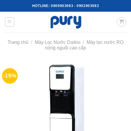
Skip
HOTLINE:
0909903983
-
0902903983
to
content
Trang chủ
/
Máy Lọc Nước Daikio
/
Máy lọc nước RO
nóng nguội cao cấp
-15%