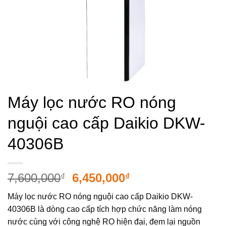
Máy lọc nước RO nóng
nguội cao cấp Daikio DKW-
40306B
Giá
Giá
7,600,000
6,450,000
₫
₫
gốc
hiện
Máy lọc nước RO nóng nguội cao cấp Daikio DKW-
là:
tại
40306B là dòng cao cấp tích hợp chức năng làm nóng
7,600,000₫.
là:
nước cùng với công nghệ RO hiện đại, đem lại nguồn
6,450,000₫.