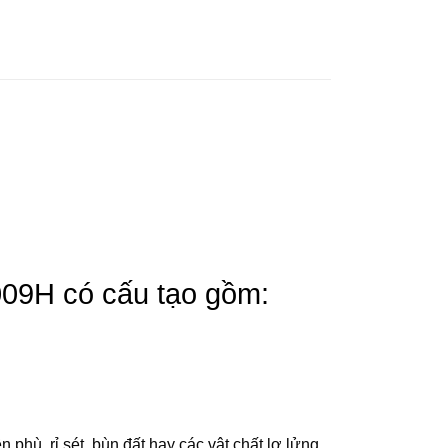
9H có cấu tạo gồm:
ền phù, rỉ sét, bùn đất hay các vật chất lơ lửng