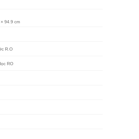
 × 94.9 cm
ớc R.O
lọc RO