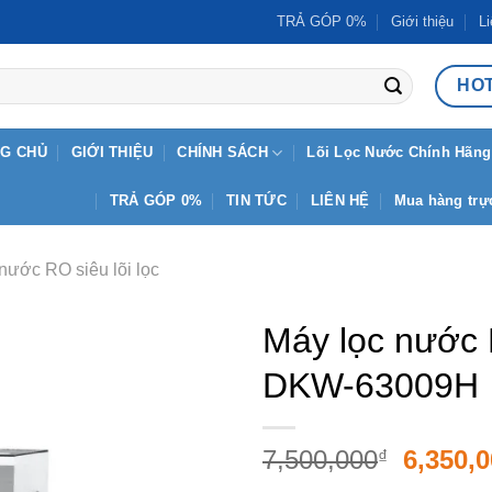
TRẢ GÓP 0%
Giới thiệu
Li
HOT
G CHỦ
GIỚI THIỆU
CHÍNH SÁCH
Lõi Lọc Nước Chính Hãng
TRẢ GÓP 0%
TIN TỨC
LIÊN HỆ
Mua hàng trực
nước RO siêu lõi lọc
Máy lọc nước R
DKW-63009H
Giá
7,500,000
6,350,
₫
gốc