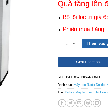
Quà tặng lên đ
là:
7,500,0
Bộ lõi lọc trị giá
Phiếu mua hàng: 
Máy lọc nước RO siêu lõi lọc
Thêm vào 
Chat Facebook
SKU:
DAK0057_DKW-63009H
Danh mục:
Máy Lọc Nước Daikio
,
Thẻ:
Daikio
,
Máy lọc nước RO siêu 