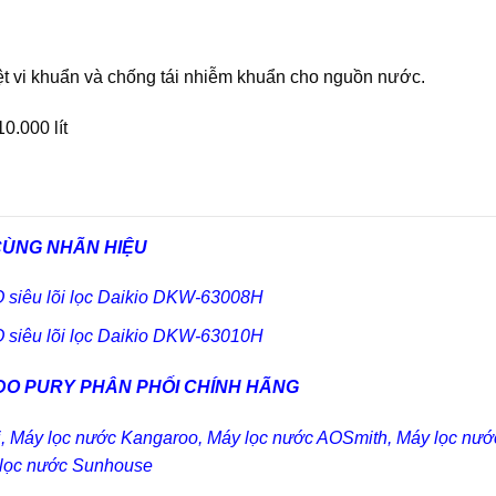
ệt vi khuẩn và chống tái nhiễm khuẩn cho nguồn nước.
10.000 lít
CÙNG NHÃN HIỆU
siêu lõi lọc
Daikio DKW-63008H
siêu lõi lọc
Daikio DKW-63010H
DO PURY PHÂN PHỐI CHÍNH HÃNG
i
,
Máy lọc nước Kangaroo
,
Máy lọc nước AOSmith
,
Máy lọc nướ
lọc nước Sunhouse