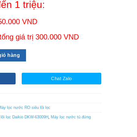
ến 1 triệu:
tại
00₫.
là:
6,350,000₫.
 650.000 VND
tổng giá trị 300.000 VND
 Daikio DKW-63009H số lượng
giỏ hàng
Chat Zalo
Máy lọc nước RO siêu lõi lọc
lõi lọc Daikio DKW-63009H
,
Máy lọc nước tủ đứng