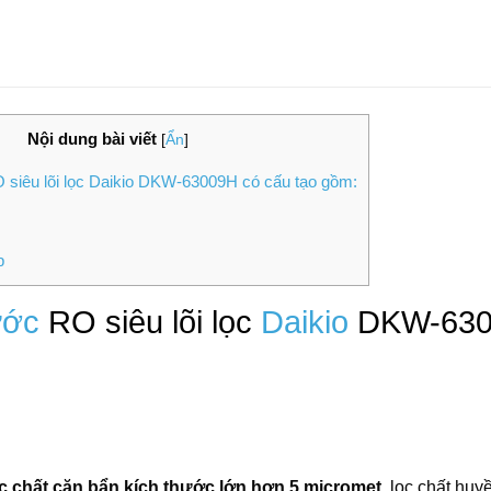
Nội dung bài viết
[
Ẩn
]
siêu lõi lọc Daikio DKW-63009H có cấu tạo gồm:
p
ước
RO siêu lõi lọc
Daikio
DKW-6300
c chất cặn bẩn kích thước lớn hơn 5 micromet
, lọc chất huy