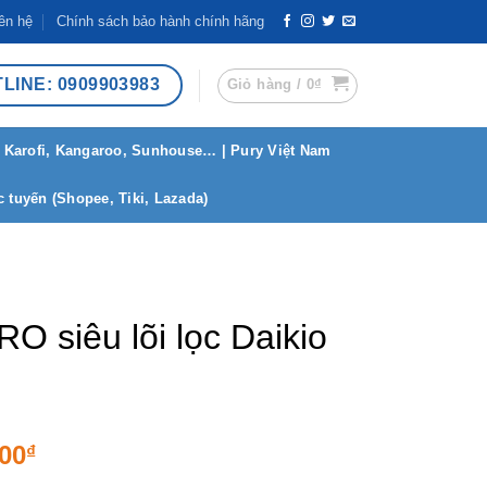
ên hệ
Chính sách bảo hành chính hãng
LINE: 0909903983
Giỏ hàng /
0
₫
 Karofi, Kangaroo, Sunhouse… | Pury Việt Nam
 tuyến (Shopee, Tiki, Lazada)
O siêu lõi lọc Daikio
Giá
000
₫
hiện