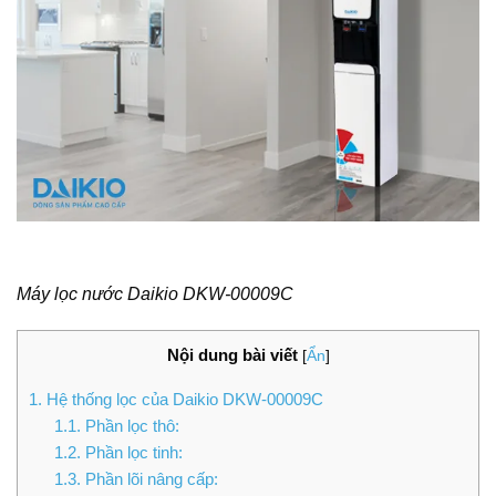
Máy lọc nước Daikio DKW-00009C
Nội dung bài viết
[
Ẩn
]
1.
Hệ thống lọc của Daikio DKW-00009C
1.1.
Phần lọc thô:
1.2.
Phần lọc tinh:
1.3.
Phần lõi nâng cấp: