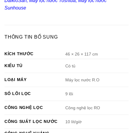
DaikioSan
,
Máy lọc nước Toshiba
,
Máy lọc nước
Sunhouse
THÔNG TIN BỔ SUNG
KÍCH THƯỚC
46 × 26 × 117 cm
KIỂU TỦ
Có tủ
LOẠI MÁY
Máy lọc nước R.O
SỐ LÕI LỌC
9 lõi
CÔNG NGHỆ LỌC
Công nghệ lọc RO
CÔNG SUẤT LỌC NƯỚC
10 lít/giờ