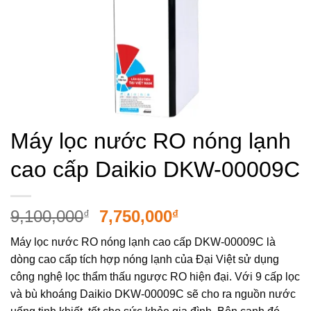
Máy lọc nước RO nóng lạnh
cao cấp Daikio DKW-00009C
Giá
Giá
9,100,000
7,750,000
₫
₫
gốc
hiện
Máy lọc nước RO nóng lạnh cao cấp DKW-00009C là
là:
tại
dòng cao cấp tích hợp nóng lạnh của Đại Việt sử dụng
9,100,000₫.
là:
công nghệ lọc thẩm thấu ngược RO hiện đại. Với 9 cấp lọc
7,750,000₫.
và bù khoáng Daikio DKW-00009C sẽ cho ra nguồn nước