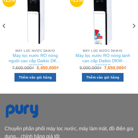
-15%
-15%
MÁY LỌC NƯỚC DAIKIO
MÁY LỌC NƯỚC DAIKIO
Máy lọc nước RO nóng
Máy lọc nước RO nóng lạnh
nguội cao cấp Daikio DKW-
cao cấp Daikio DKW-
40306B
00008C
Giá
Giá
Giá
Giá
7,600,000
₫
6,450,000
₫
9,000,000
₫
7,650,000
₫
gốc
hiện
gốc
hiện
là:
tại
là:
tại
Thêm vào giỏ hàng
Thêm vào giỏ hàng
7,600,000₫.
là:
9,000,000₫.
là:
0,000₫.
6,450,000₫.
7,650
Chuyên phân phối máy lọc nước, máy làm mát, đồ điện gia
dụng... chính hãng giá tốt