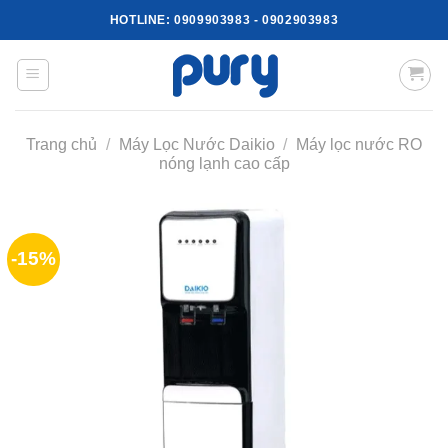
Skip
HOTLINE:
0909903983
-
0902903983
to
content
Trang chủ
/
Máy Lọc Nước Daikio
/
Máy lọc nước RO
nóng lạnh cao cấp
-15%