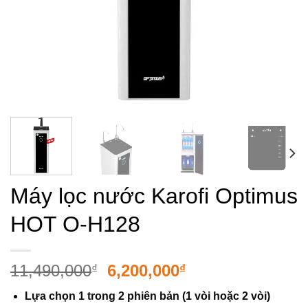
Máy lọc nước Karofi Optimus
HOT O-H128
Giá
Giá
11,490,000
6,200,000
₫
₫
gốc
hiện
Lựa chọn 1 trong 2 phiên bản (1 vòi hoặc 2 vòi)
là:
tại