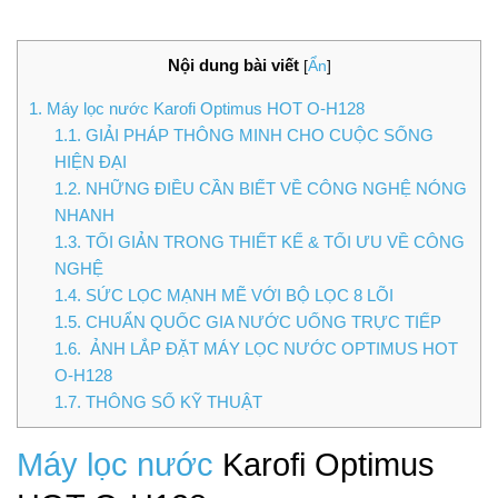
Nội dung bài viết
[
Ẩn
]
1.
Máy lọc nước Karofi Optimus HOT O-H128
1.1.
GIẢI PHÁP THÔNG MINH CHO CUỘC SỐNG
HIỆN ĐẠI
1.2.
NHỮNG ĐIỀU CẦN BIẾT VỀ CÔNG NGHỆ NÓNG
NHANH
1.3.
TỐI GIẢN TRONG THIẾT KẾ & TỐI ƯU VỀ CÔNG
NGHỆ
1.4.
SỨC LỌC MẠNH MẼ VỚI BỘ LỌC 8 LÕI
1.5.
CHUẨN QUỐC GIA NƯỚC UỐNG TRỰC TIẾP
1.6.
ẢNH LẮP ĐẶT MÁY LỌC NƯỚC OPTIMUS HOT
O-H128
1.7.
THÔNG SỐ KỸ THUẬT
Máy lọc nước
Karofi Optimus