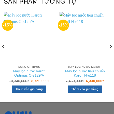
SẢN PHẨM TƯƠNG TỰ
-15%
-15%
DÒNG OPTIMUS
MÁY LỌC NƯỚC KAROFI
Máy lọc nước Karofi
Máy lọc nước tiêu chuẩn
Optimus O-s129/A
Karofi N-e118
Giá
Giá
Giá
Giá
10,340,000
₫
8,750,000
₫
7,460,000
₫
6,340,000
₫
gốc
hiện
gốc
hiện
là:
tại
là:
tại
Thêm vào giỏ hàng
Thêm vào giỏ hàng
10,340,000₫.
là:
7,460,000₫.
là:
0,000₫.
8,750,000₫.
6,340