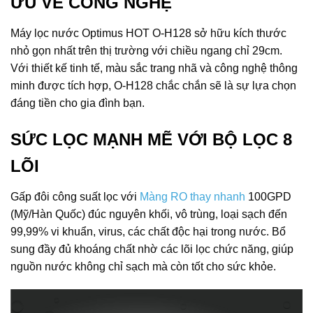
ƯU VỀ CÔNG NGHỆ
Máy lọc nước Optimus HOT O-H128 sở hữu kích thước
nhỏ gọn nhất trên thị trường với chiều ngang chỉ 29cm.
Với thiết kế tinh tế, màu sắc trang nhã và công nghệ thông
minh được tích hợp, O-H128 chắc chắn sẽ là sự lựa chọn
đáng tiền cho gia đình bạn.
SỨC LỌC MẠNH MẼ VỚI BỘ LỌC 8
LÕI
Gấp đôi công suất lọc với
Màng RO thay nhanh
100GPD
(Mỹ/Hàn Quốc) đúc nguyên khối, vô trùng, loại sạch đến
99,99% vi khuẩn, virus, các chất độc hại trong nước. Bổ
sung đầy đủ khoáng chất nhờ các lõi lọc chức năng, giúp
nguồn nước không chỉ sạch mà còn tốt cho sức khỏe.