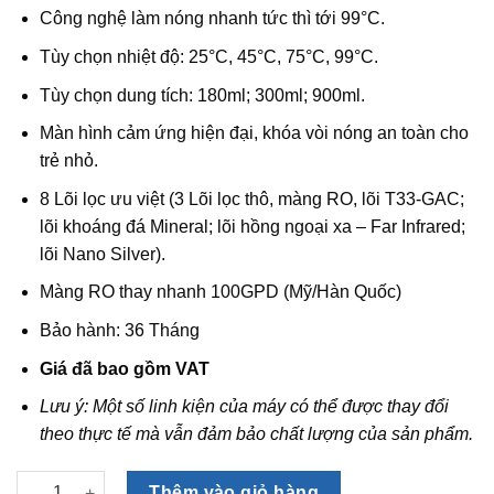
11,490,000₫.
là:
Công nghệ làm nóng nhanh tức thì tới 99°C.
6,200,000₫.
Tùy chọn nhiệt độ: 25°C, 45°C, 75°C, 99°C.
Tùy chọn dung tích: 180ml; 300ml; 900ml.
Màn hình cảm ứng hiện đại, khóa vòi nóng an toàn cho
trẻ nhỏ.
8 Lõi lọc ưu việt (3 Lõi lọc thô, màng RO, lõi T33-GAC;
lõi khoáng đá Mineral; lõi hồng ngoại xa – Far Infrared;
lõi Nano Silver).
Màng RO thay nhanh 100GPD (Mỹ/Hàn Quốc)
Bảo hành: 36 Tháng
Giá đã bao gồm VAT
Lưu ý: Một số linh kiện của máy có thể được thay đổi
theo thực tế mà vẫn đảm bảo chất lượng của sản phẩm.
Máy lọc nước Karofi Optimus HOT O-H128 số lượng
Thêm vào giỏ hàng