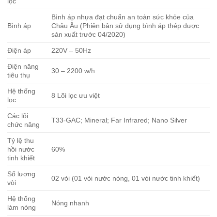
lọc
Bình áp nhựa đạt chuẩn an toàn sức khỏe của
Bình áp
Châu Âu (Phiên bản sử dụng bình áp thép được
sản xuất trước 04/2020)
Điện áp
220V – 50Hz
Điện năng
30 – 2200 w/h
tiêu thụ
Hệ thống
8 Lõi lọc ưu việt
lọc
Các lõi
T33-GAC; Mineral; Far Infrared; Nano Silver
chức năng
Tỷ lệ thu
hồi nước
60%
tinh khiết
Số lượng
02 vòi (01 vòi nước nóng, 01 vòi nước tinh khiết)
vòi
Hệ thống
Nóng nhanh
làm nóng