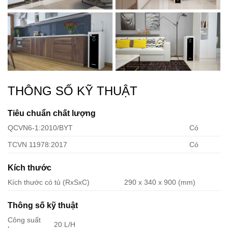
THÔNG SỐ KỸ THUẬT
Tiêu chuẩn chất lượng
QCVN6-1:2010/BYT
Có
TCVN 11978:2017
Có
Kích thước
Kích thước có tủ (RxSxC)
290 x 340 x 900 (mm)
Thông số kỹ thuật
Công suất
20 L/H